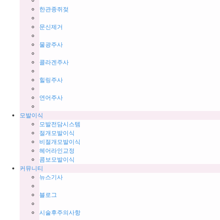
한관종쥐젖
문신제거
물광주사
콜라겐주사
힐링주사
연어주사
모발이식
모발전담시스템
절개모발이식
비절개모발이식
헤어라인교정
콤보모발이식
커뮤니티
뉴스기사
블로그
시술후주의사항