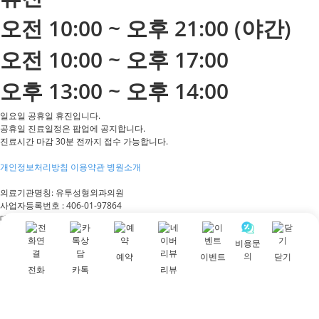
오전 10:00 ~ 오후 21:00 (야간)
오전 10:00 ~ 오후 17:00
오후 13:00 ~ 오후 14:00
일요일 공휴일 휴진입니다.
공휴일 진료일정은 팝업에 공지합니다.
진료시간 마감 30분 전까지 접수 가능합니다.
개인정보처리방침
이용약관
병원소개
의료기관명칭: 유투성형외과의원
사업자등록번호 :
406-01-97864
대표자명 :
나수정, 황재홍
대표번호: 02-514-8833
비용문
주소 :
서울특별시 강남구 신사동 582-8(2,3층)
의
예약
이벤트
닫기
전화
카톡
리뷰
U2성형외과의원, U2 Plastic Surgery Clinic
U2美容整形皮肤科诊所, U2美容外科皮膚科医院
COPYRIGHT 2020 YOUTOO PLASTIC SURGERY.
ALL RIGHTS RESERVED.