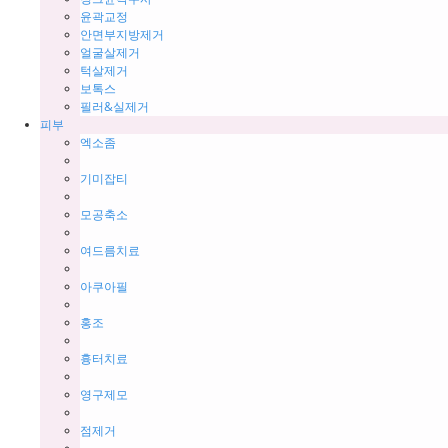
윤곽교정
안면부지방제거
얼굴살제거
턱살제거
보톡스
필러&실제거
피부
엑소좀
기미잡티
모공축소
여드름치료
아쿠아필
홍조
흉터치료
영구제모
점제거