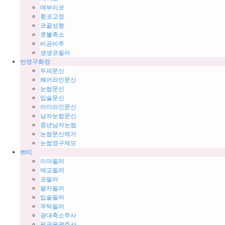
매부리코
휜코교정
코끝성형
콧볼축소
비공비주
생생코필러
반영구화장
두피문신
헤어라인문신
눈썹문신
입술문신
아이라인문신
남자눈썹문신
중년남자눈썹
눈썹문신제거
눈썹영구제모
쁘띠
이마필러
애교필러
코필러
팔자필러
입술필러
무턱필러
광대축소주사
핑크윤곽주사