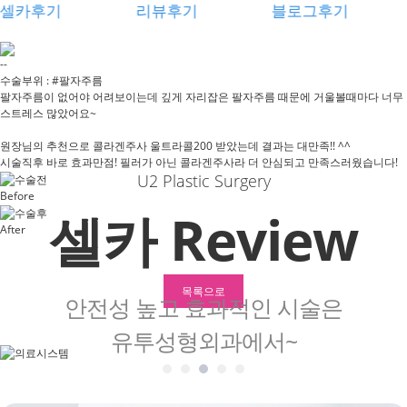
셀카후기
리뷰후기
블로그후기
--
수술부위 :
#팔자주름
팔자주름이 없어야 어려보이는데 깊게 자리잡은 팔자주름 때문에 거울볼때마다 너무
스트레스 많았어요~
원장님의 추천으로 콜라겐주사 울트라콜200 받았는데 결과는 대만족!! ^^
시술직후 바로 효과만점! 필러가 아닌 콜라겐주사라 더 안심되고 만족스러웠습니다!
U2 Plastic Surgery
Before
셀카 Review
After
목록으로
안전성 높고 효과적인 시술은
유투성형외과에서~