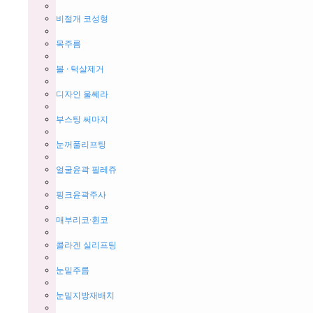
비절개 코성형
목주름
볼 · 턱살제거
디자인 울쎄라
부스팅 써마지
눈꺼풀리프팅
얼굴윤곽 필레쥬
핑크윤곽주사
매부리코·휜코
콜라겐 실리프팅
눈밑주름
눈밑지방재배치