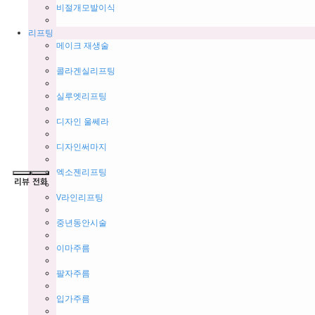
비절개모발이식
리프팅
메이크 재생술
콜라겐실리프팅
실루엣리프팅
디자인 울쎄라
디자인써마지
엑소젠리프팅
V라인리프팅
중년동안시술
이마주름
팔자주름
입가주름