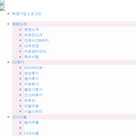
회원가입
|
로그인
병원소개
병원소개
의료진소개
진료시간&위치
내부전경
의료장비안내
특허사항
U2후기
네이버리뷰
영상후기
셀카후기
리뷰후기
블로그후기
인스타후기
유투브
모델지원
시술스토리
인기시술
팔자주름
다크서클