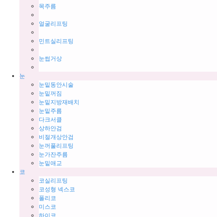
목주름
얼굴리프팅
민트실리프팅
눈썹거상
눈
눈밑동안시술
눈밑꺼짐
눈밑지방재배치
눈밑주름
다크서클
상하안검
비절개상안검
눈꺼풀리프팅
눈가잔주름
눈밑애교
코
코실리프팅
코성형 넥스코
폴리코
미스코
하이코