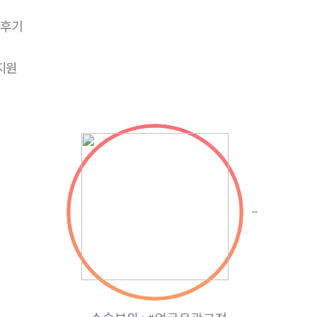
후기
지원
--