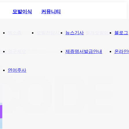
모발이식
커뮤니티
내
지방재배치
헤어라인문신
블로그후기
엑소좀
디자인 울쎄라
폴리코
특허사항
애교필러
볼 · 턱살제거
모발전담시스템
눈밑주름
눈썹문신
인스타후기
기미잡티
디자인써마지
뉴스기사
미스코
코필러
디자인 울쎄라
절개모발이식
다크서클
입술문신
유투브
모공축소
엑소젠리
블로그
하이
주사
·휜코
애교
눈썹영구제모
영구제모
입가주름
비공비주
윤곽교정
콜라겐 실리프팅
점제거
목주름
제증명서발급안내
생생코필러
안면부지방제거
눈밑주름
한관종쥐젖
얼굴리프
온라인
연어주사