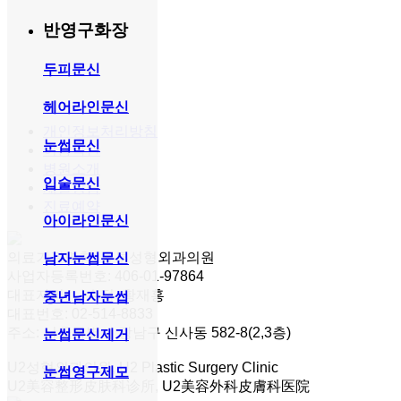
반영구화장
두피문신
헤어라인문신
개인정보처리방침
눈썹문신
이용약관
병원소개
입술문신
채널상담
진료예약
아이라인문신
의료기관명칭: 유투성형외과의원
남자눈썹문신
사업자등록번호: 406-01-97864
대표자명: 나수정, 황재홍
중년남자눈썹
대표번호: 02-514-8833
주소: 서울특별시 강남구 신사동 582-8(2,3층)
눈썹문신제거
U2성형외과의원, U2 Plastic Surgery Clinic
눈썹영구제모
U2美容整形皮肤科诊所, U2美容外科皮膚科医院