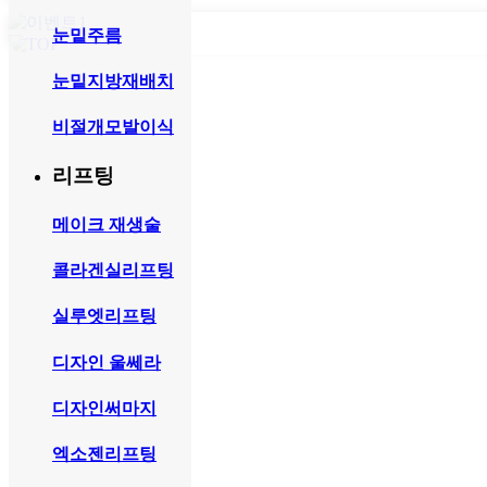
눈밑주름
눈밑지방재배치
비절개모발이식
리프팅
메이크 재생술
콜라겐실리프팅
실루엣리프팅
디자인 울쎄라
디자인써마지
엑소젠리프팅