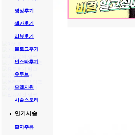
영상후기
셀카후기
리뷰후기
블로그후기
인스타후기
유투브
모델지원
시술스토리
인기시술
팔자주름