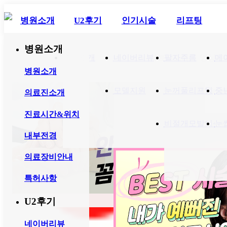
병원소개
U2후기
인기시술
리프팅
전체보
병원소개
회원가입
로그
병원소개
네이버리뷰
의료진소개
팔자주름
영상후
메
기
인
병원소개
모델지원
눈꺼풀리프팅
시술스
중
의료진소개
진료시간&위치
비절개모발이식
눈
내부전경
의료장비안내
특허사항
U2후기
네이버리뷰