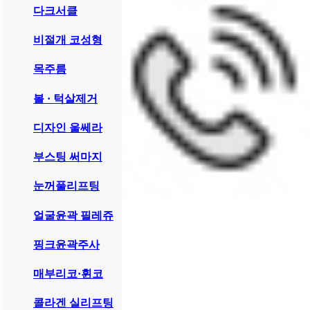
다크서클
비절개 코성형
목주름
볼 · 턱살제거
디자인 울쎄라
부스팅 써마지
눈꺼풀리프팅
얼굴윤곽 필레쥬
핑크윤곽주사
매부리코·휜코
콜라겐 실리프팅