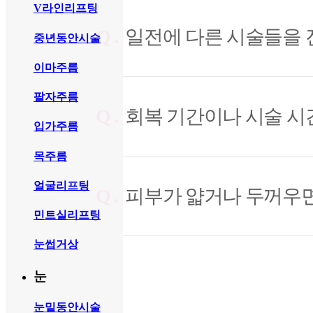
V라인리프팅
Q .
일전에 다른 시술들을 
중년동안시술
이마주름
팔자주름
Q .
회복 기간이나 시술 시
입가주름
목주름
얼굴리프팅
Q .
피부가 얇거나 두꺼우면
민트실리프팅
눈썹거상
눈
눈밑동안시술