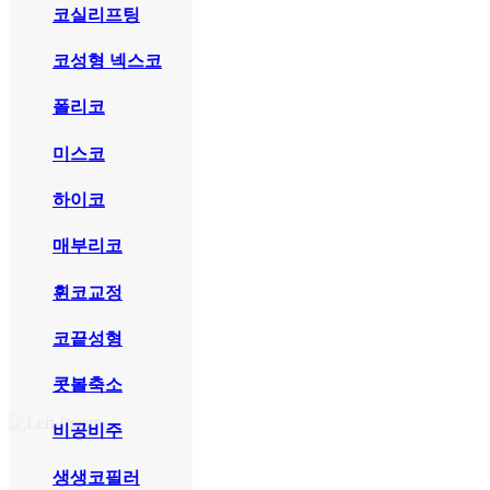
코실리프팅
코성형 넥스코
폴리코
미스코
하이코
매부리코
휜코교정
코끝성형
콧볼축소
비공비주
생생코필러