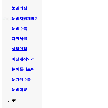
눈밑꺼짐
눈밑지방재배치
눈밑주름
다크서클
상하안검
비절개상안검
눈꺼풀리프팅
눈가잔주름
눈밑애교
코