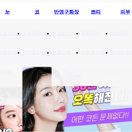
눈
코
반영구화장
쁘띠
피부
기
이크 재생술
진료시간&위치
다크서클
눈밑동안시술
셀카후기
콜라겐실리프팅
코실리프팅
내부전경
비절개 코성형
눈밑꺼짐
두피문신
리뷰후기
실루엣리프팅
코성형 넥스코
의료장비안
이마필러
목주름
눈밑
토리
년동안시술
얼굴윤곽 필레쥬
눈꺼풀리프팅
이마주름
코끝성형
핑크윤곽주사
눈가잔주름
눈썹문신제거
팔자주름
콧볼축소
핑크윤곽
매부리코
눈밑
썹거상